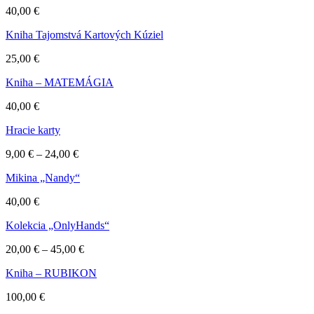
40,00
€
Kniha Tajomstvá Kartových Kúziel
25,00
€
Kniha – MATEMÁGIA
40,00
€
Hracie karty
Price
9,00
€
–
24,00
€
range:
Mikina „Nandy“
9,00 €
through
40,00
€
24,00 €
Kolekcia „OnlyHands“
Price
20,00
€
–
45,00
€
range:
Kniha – RUBIKON
20,00 €
through
100,00
€
45,00 €